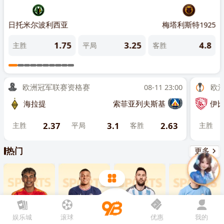
先点击
，再
“添加到主屏幕”
B队
日托米尔波利西亚
梅塔利斯特1925
利沃
7
1.75
3.25
4.8
主胜
平局
客胜
主
欧洲冠军联赛资格赛
08-11 23:00
欧洲联
海拉提
索菲亚列夫斯基
伊比利亚
2.37
3.1
2.63
主胜
平局
客胜
主胜
热门
更多
娱乐城
滚球
优惠
我的