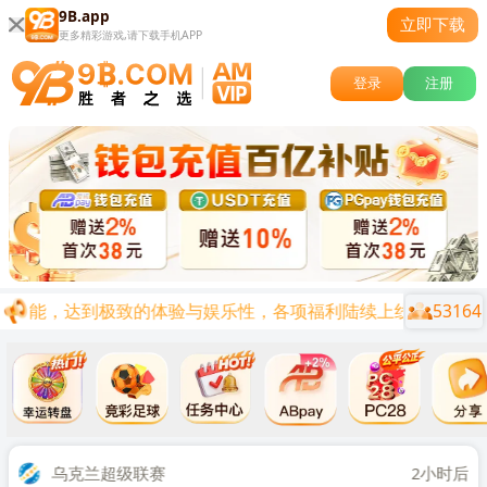
9B.app
立即下载
更多精彩游戏,请下载手机APP
登录
注册
53164
项功能，达到极致的体验与娱乐性，各项福利陆续上线，让您在娱乐
关闭
时后
乌克兰超级联赛
2小时后